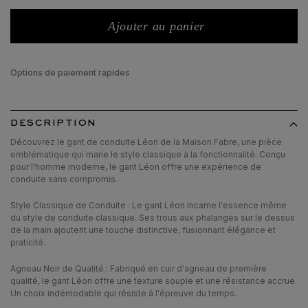
Ajouter au panier
Options de paiement rapides
DESCRIPTION
Découvrez le gant de conduite Léon de la Maison Fabre, une pièce
emblématique qui marie le style classique à la fonctionnalité. Conçu
pour l'homme moderne, le gant Léon offre une expérience de
conduite sans compromis.
Style Classique de Conduite : Le gant Léon incarne l'essence même
du style de conduite classique. Ses trous aux phalanges sur le dessus
de la main ajoutent une touche distinctive, fusionnant élégance et
praticité.
Agneau Noir de Qualité : Fabriqué en cuir d'agneau de première
qualité, le gant Léon offre une texture souple et une résistance accrue.
Un choix indémodable qui résiste à l'épreuve du temps.