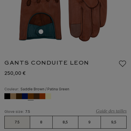
GANTS CONDUITE LEON
250,00 €
Couleur:
Saddle Brown / Patina Green
Guide des tailles
Glove size:
7.5
7.5
8
8,5
9
9,5