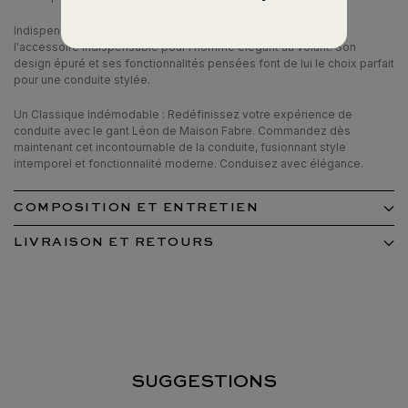
Indispensable pour le Conducteur Élégant : Le gant Léon est
l'accessoire indispensable pour l'homme élégant au volant. Son
design épuré et ses fonctionnalités pensées font de lui le choix parfait
pour une conduite stylée.
Un Classique Indémodable : Redéfinissez votre expérience de
conduite avec le gant Léon de Maison Fabre. Commandez dès
maintenant cet incontournable de la conduite, fusionnant style
intemporel et fonctionnalité moderne. Conduisez avec élégance.
COMPOSITION ET ENTRETIEN
LIVRAISON ET RETOURS
SUGGESTIONS