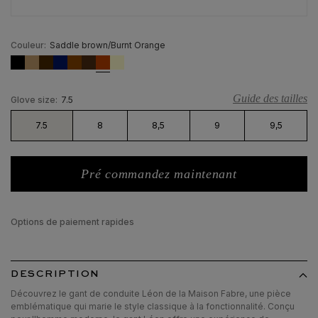
Couleur:
Saddle brown/Burnt Orange
Guide des tailles
Glove size:
7.5
7.5
8
8,5
9
9,5
Pré commandez maintenant
Options de paiement rapides
DESCRIPTION
Découvrez le gant de conduite Léon de la Maison Fabre, une pièce
emblématique qui marie le style classique à la fonctionnalité. Conçu