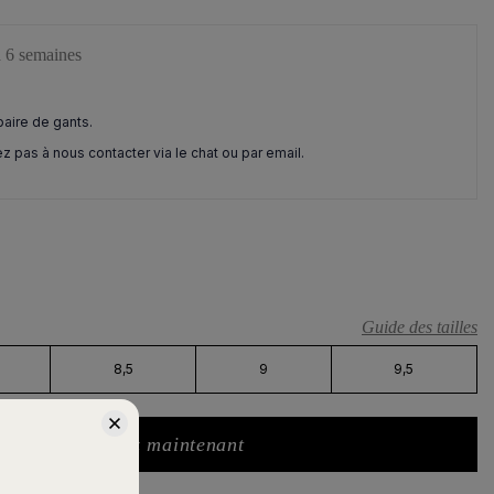
6 semaines
aire de gants.
ez pas à nous contacter via le chat ou par email.
Guide des tailles
8,5
9
9,5
Pré commandez maintenant