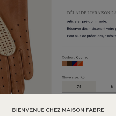
DÉLAI DE LIVRAISON 2 à 
Article en pré-commande.
Réserver dès maintenant votre p
Pour plus de précisions, n'hésit
Couleur:
Cognac
Glove size:
7.5
7.5
8
BIENVENUE CHEZ MAISON FABRE