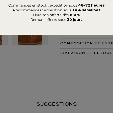
Commandes en stock : expédition sous
48–72 heures
Options de paiement rapides
Précommandes : expédition sous
1 à 4 semaines
Livraison offerte dès
100 €
Retours offerts sous
30 jours
DESCRIPTION
Mitaines homme 50% cuir d'agneau 
COMPOSITION ET ENT
LIVRAISON ET RETOUR
SUGGESTIONS