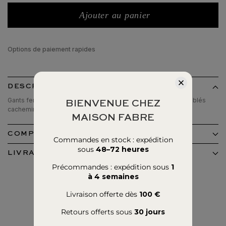
Ajouter au panier
Options de paiement rapides
DESCRIPTION
Gants femme en cuir d'agneau, coutures en piqué anglais, doublés
BIENVENUE CHEZ
cachemire, pouces et index tactiles.
MAISON FABRE
COMPOSITION ET ENTRETIEN
Commandes en stock : expédition
sous
48–72 heures
LIVRAISON ET RETOURS
Précommandes : expédition sous
1
à 4 semaines
Livraison offerte dès
100 €
Retours offerts sous
30 jours